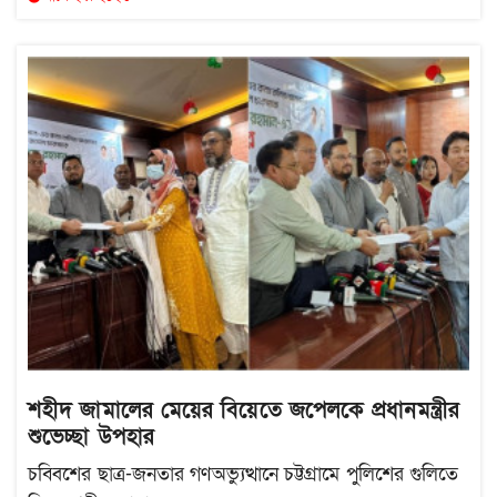
শহীদ জামালের মেয়ের বিয়েতে জপেলকে প্রধানমন্ত্রীর
শুভেচ্ছা উপহার
চব্বিশের ছাত্র-জনতার গণঅভ্যুত্থানে চট্টগ্রামে পুলিশের গুলিতে