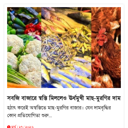
সবজি বাজারে স্বস্তি মিললেও ঊর্ধমুখী মাছ-মুরগির দাম
হঠাৎ করেই অস্বস্তিতে মাছ-মুরগির বাজার। যেন দামবৃদ্ধির
কোন প্রতিযোগিতা শুরু...
মার্চ / ২৭ / ২০২৬