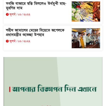
সবজি বাজারে স্বস্তি মিললেও ঊর্ধমুখী মাছ-
মুরগির দাম
জুলাই / ০৬ / ২০২২
শহীদ জামালের মেয়ের বিয়েতে জপেলকে
প্রধানমন্ত্রীর শুভেচ্ছা উপহার
জুলাই / ০৬ / ২০২২