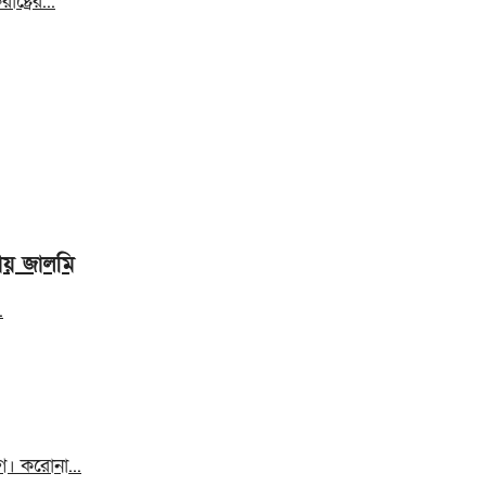
ট্রের...
চায় জালমি
.
গে। করোনা...