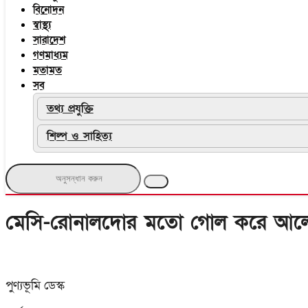
বিনোদন
স্বাস্থ্য
সারাদেশ
গণমাধ্যম
মতামত
সব
তথ্য প্রযুক্তি
শিল্প ও সাহিত্য
মেসি-রোনালদোর মতো গোল করে আলো
পুণ্যভূমি ডেস্ক