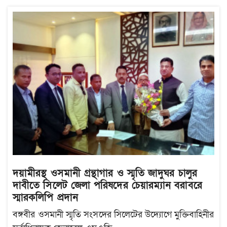
দয়ামীরস্থ ওসমানী গ্রন্থাগার ও স্মৃতি জাদুঘর চালুর
দাবীতে সিলেট জেলা পরিষদের চেয়ারম্যান বরাবরে
স্মারকলিপি প্রদান
বঙ্গবীর ওসমানী স্মৃতি সংসদের সিলেটের উদ্যোগে মুক্তিবাহিনীর