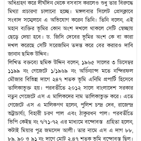
অধিগ্রহণ করে দীর্ঘদিন থেকে বসবাস করলেও শুধু তার বিরুদ্ধে
মিথ্যা প্রচারণা চালানো হচ্ছে। মঙ্গলবার সিলেট প্রেসক্লাবে
সংবাদ সম্মেলনে এ অভিযোগ করেন তিনি। তিনি বলেন, এই
মহান ব্যক্তির ভূমির কোন অংশ দখলে থাকলে সেটি স্বেচ্ছায়
ছেড়ে দেয়া হবে। ড. জিসি দেবের ভূমির অংশ কে বা কারা
দখল করেছে সেটি সরেজমিন তদন্ত করে বের করারও দাবি
জানান ছমিক উদ্দিন।
লিখিত বক্তব্যে ছমিক উদ্দিন বলেন, ১৯৬৫ সালের ৩ ডিসেম্বর
১১৯৯ নং গেজেটে ১/১৯৬৯ নং অর্ডিন্যান্স মতে নন্দিরফল
মৌজার বিভিন্ন দাগে ২৪৭ শতক ভূমি এনিমি প্রপার্টি হিসেবে
তালিকাভূক্ত হয়। পরবর্তীতে ২০১২ সালে বাংলাদেশ সরকার
নতুন গেজেটে এস এ মালিকদের নাম তালিকাভুক্ত করে। এতে
গেজেটে এস এ মালিকগণ হলেন, পুলিশ চন্দ্র দেব, রাজেন্দ্র
ভট্্রাচার্য্য, বিহারী চরণ পাল এবং ঠাকুরধন পাল। পরবর্তীতে
ভিপি কেইছ নং ৭/৭১-৭২ এর মাধ্যমে বন্দোবস্ত গ্রহিতা হলেন,
কটাই মিয়ার পুত্র জমসেদ আলী। তার নামে এস এ দাগ ৮৮,
৮৯, ৯০ ও ৯১ নং দাগে মোট ২.৪৭ শতক ভূমি বন্দোবস্ত ছিল।