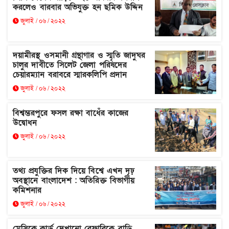
করলেও বারবার অভিযুক্ত হন ছমিক উদ্দিন
জুলাই / ০৬ / ২০২২
দয়ামীরস্থ ওসমানী গ্রন্থাগার ও স্মৃতি জাদুঘর
চালুর দাবীতে সিলেট জেলা পরিষদের
চেয়ারম্যান বরাবরে স্মারকলিপি প্রদান
জুলাই / ০৬ / ২০২২
বিশ্বম্ভরপুরে ফসল রক্ষা বাধেঁর কাজের
উদ্বোধন
জুলাই / ০৬ / ২০২২
তথ্য প্রযুক্তির দিক দিয়ে বিশ্বে এখন দৃঢ়
অবস্থানে বাংলাদেশ : অতিরিক্ত বিভাগীয়
কমিশনার
জুলাই / ০৬ / ২০২২
মেসিকে কার্ড দেখানো রেফারিকে বাড়ি