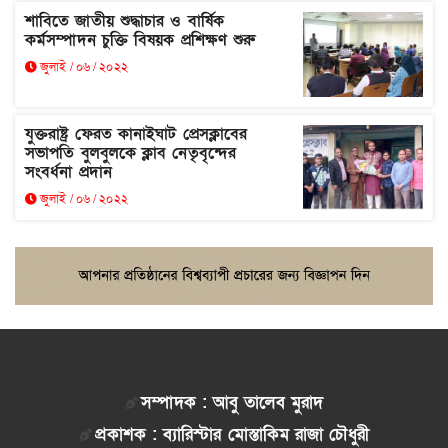
শাবিতে জাতীয় শুদ্ধাচার ও বার্ষিক
কর্মসম্পাদন চুক্তি বিষয়ক প্রশিক্ষণ শুরু
জুলাই / ০৬ / ২০২২
যুক্তরাষ্ট্র ফেরত কানাইঘাট প্রেসক্লাবের
সভাপতি বুলবুলকে ক্লাব নেতৃবৃন্দের
সংবর্ধনা প্রদান
জুলাই / ০৬ / ২০২২
সম্পাদক : আবু তালেব মুরাদ
প্রকাশক : ব্যারিস্টার মোস্তাকিম রাজা চৌধুরী