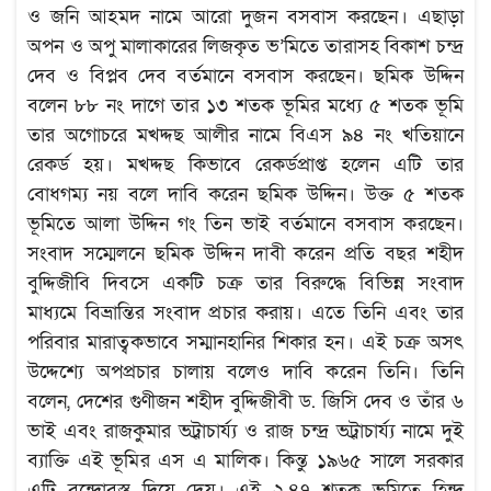
ও জনি আহমদ নামে আরো দুজন বসবাস করছেন। এছাড়া
অপন ও অপু মালাকারের লিজকৃত ভ’মিতে তারাসহ বিকাশ চন্দ্র
দেব ও বিপ্লব দেব বর্তমানে বসবাস করছেন। ছমিক উদ্দিন
বলেন ৮৮ নং দাগে তার ১৩ শতক ভূমির মধ্যে ৫ শতক ভূমি
তার অগোচরে মখদ্দছ আলীর নামে বিএস ৯৪ নং খতিয়ানে
রেকর্ড হয়। মখদ্দছ কিভাবে রেকর্ডপ্রাপ্ত হলেন এটি তার
বোধগম্য নয় বলে দাবি করেন ছমিক উদ্দিন। উক্ত ৫ শতক
ভূমিতে আলা উদ্দিন গং তিন ভাই বর্তমানে বসবাস করছেন।
সংবাদ সম্মেলনে ছমিক উদ্দিন দাবী করেন প্রতি বছর শহীদ
বুদ্দিজীবি দিবসে একটি চক্র তার বিরুদ্ধে বিভিন্ন সংবাদ
মাধ্যমে বিভ্রান্তির সংবাদ প্রচার করায়। এতে তিনি এবং তার
পরিবার মারাত্বকভাবে সম্মানহানির শিকার হন। এই চক্র অসৎ
উদ্দেশ্যে অপপ্রচার চালায় বলেও দাবি করেন তিনি। তিনি
বলেন, দেশের গুণীজন শহীদ বুদ্দিজীবী ড. জিসি দেব ও তাঁর ৬
ভাই এবং রাজকুমার ভট্্রাচার্য্য ও রাজ চন্দ্র ভট্্রাচার্য্য নামে দুই
ব্যাক্তি এই ভূমির এস এ মালিক। কিন্তু ১৯৬৫ সালে সরকার
এটি বন্দোবস্ত দিয়ে দেয়। এই ২.৪৭ শতক ভূমিতে হিন্দু